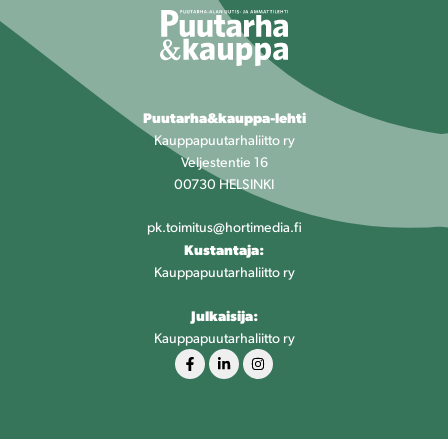
Puutarha&kauppa-lehti
Kauppapuutarhaliitto ry
Veljestentie 16
00730 HELSINKI
pk.toimitus@hortimedia.fi
Kustantaja:
Kauppapuutarhaliitto ry
Julkaisija:
Kauppapuutarhaliitto ry