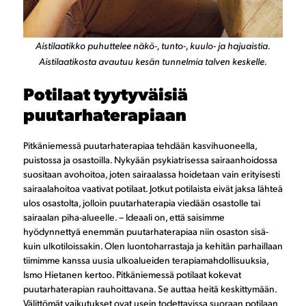
Aistilaatikko puhuttelee näkö-, tunto-, kuulo- ja hajuaistia.
Aistilaatikosta avautuu kesän tunnelmia talven keskelle.
Potilaat tyytyväisiä
puutarhaterapiaan
Pitkäniemessä puutarhaterapiaa tehdään kasvihuoneella,
puistossa ja osastoilla. Nykyään psykiatrisessa sairaanhoidossa
suositaan avohoitoa, joten sairaalassa hoidetaan vain erityisesti
sairaalahoitoa vaativat potilaat. Jotkut potilaista eivät jaksa lähteä
ulos osastolta, jolloin puutarhaterapia viedään osastolle tai
sairaalan piha-alueelle. – Ideaali on, että saisimme
hyödynnettyä enemmän puutarhaterapiaa niin osaston sisä-
kuin ulkotiloissakin. Olen luontoharrastaja ja kehitän parhaillaan
tiimimme kanssa uusia ulkoalueiden terapiamahdollisuuksia,
Ismo Hietanen kertoo. Pitkäniemessä potilaat kokevat
puutarhaterapian rauhoittavana. Se auttaa heitä keskittymään.
Välittömät vaikutukset ovat usein todettavissa suoraan potilaan