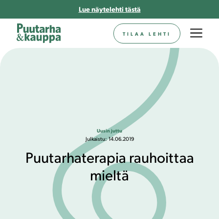
Siirry
Lue näytelehti tästä
sisältöön
Va
TILAA LEHTI
Uusin juttu
Julkaistu:
14.06.2019
Puutarhaterapia rauhoittaa
mieltä