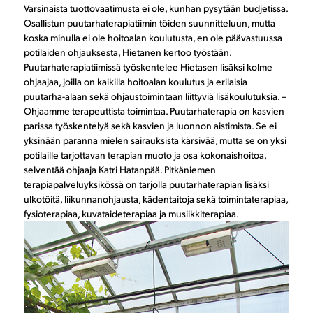
Varsinaista tuottovaatimusta ei ole, kunhan pysytään budjetissa.
Osallistun puutarhaterapiatiimin töiden suunnitteluun, mutta
koska minulla ei ole hoitoalan koulutusta, en ole päävastuussa
potilaiden ohjauksesta, Hietanen kertoo työstään.
Puutarhaterapiatiimissä työskentelee Hietasen lisäksi kolme
ohjaajaa, joilla on kaikilla hoitoalan koulutus ja erilaisia
puutarha-alaan sekä ohjaustoimintaan liittyviä lisäkoulutuksia. –
Ohjaamme terapeuttista toimintaa. Puutarhaterapia on kasvien
parissa työskentelyä sekä kasvien ja luonnon aistimista. Se ei
yksinään paranna mielen sairauksista kärsivää, mutta se on yksi
potilaille tarjottavan terapian muoto ja osa kokonaishoitoa,
selventää ohjaaja Katri Hatanpää. Pitkäniemen
terapiapalveluyksikössä on tarjolla puutarhaterapian lisäksi
ulkotöitä, liikunnanohjausta, kädentaitoja sekä toimintaterapiaa,
fysioterapiaa, kuvataideterapiaa ja musiikkiterapiaa.