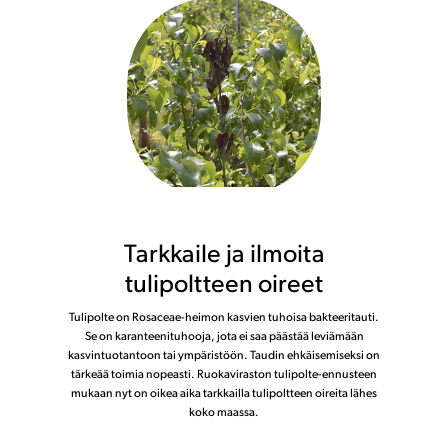
Tarkkaile ja ilmoita
tulipoltteen oireet
Tulipolte on Rosaceae-heimon kasvien tuhoisa bakteeritauti.
Se on karanteenituhooja, jota ei saa päästää leviämään
kasvintuotantoon tai ympäristöön. Taudin ehkäisemiseksi on
tärkeää toimia nopeasti. Ruokaviraston tulipolte-ennusteen
mukaan nyt on oikea aika tarkkailla tulipoltteen oireita lähes
koko maassa.