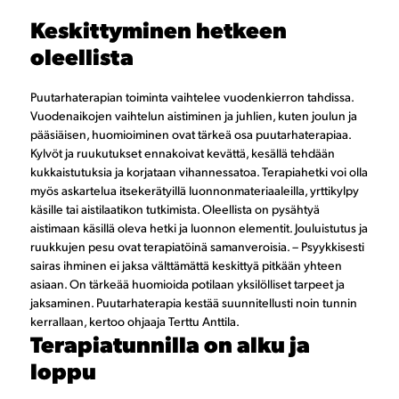
Keskittyminen hetkeen
oleellista
Puutarhaterapian toiminta vaihtelee vuodenkierron tahdissa.
Vuodenaikojen vaihtelun aistiminen ja juhlien, kuten joulun ja
pääsiäisen, huomioiminen ovat tärkeä osa puutarhaterapiaa.
Kylvöt ja ruukutukset ennakoivat kevättä, kesällä tehdään
kukkaistutuksia ja korjataan vihannessatoa. Terapiahetki voi olla
myös askartelua itsekerätyillä luonnonmateriaaleilla, yrttikylpy
käsille tai aistilaatikon tutkimista. Oleellista on pysähtyä
aistimaan käsillä oleva hetki ja luonnon elementit. Jouluistutus ja
ruukkujen pesu ovat terapiatöinä samanveroisia. – Psyykkisesti
sairas ihminen ei jaksa välttämättä keskittyä pitkään yhteen
asiaan. On tärkeää huomioida potilaan yksilölliset tarpeet ja
jaksaminen. Puutarhaterapia kestää suunnitellusti noin tunnin
kerrallaan, kertoo ohjaaja Terttu Anttila.
Terapiatunnilla on alku ja
loppu