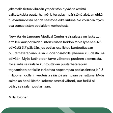
Jakamalla tietoa vihreän ympäristön hyvää tekevistä
vaikutuksista puutarha työ- ja terapiaympäristönä aletaan ehkä
tulevaisuudessa nähdä säästönä eikä kuluna. Se voisi olla myös
osa somaattisten potilaiden kuntoutusta.
New Yorkin Langone Medical Center -sairaalassa on laskettu,
että leikkauspotilaiden intensiivisen hoidon tarve lyhenee 4,6
päivästä 3,7 päivään, jos potilas osallistuu kuntouttavaan
puutarhaterapiaan. Aika vuodenosastolla lyhenee kuudesta 3,4
päivään. Myös kotihoidon tarve vähenee puoleen aiemmasta.
Kyseiselle sairaalalle kuntouttavan puutarhaterapian
tarjoaminen potilaille tarkoittaa nopeampaa potilaskiertoa ja 1,5
miljoonan dollarin vuotuista säästöä aiempaan verrattuna. Myös
sairaalan henkilöstön kokema stressi väheni, kun heillä oli
pääsy sairaalan puutarhaan.
Milla Tolonen