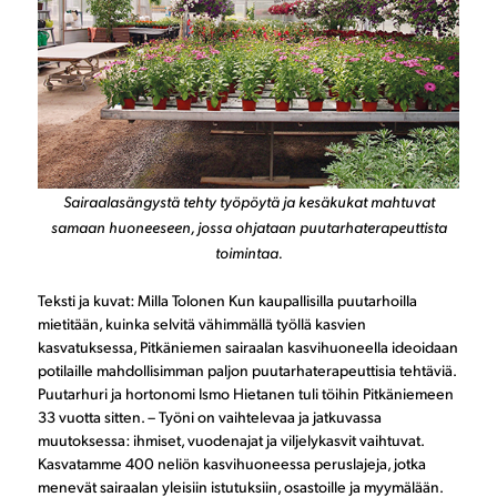
Sairaalasängystä tehty työpöytä ja kesäkukat mahtuvat
samaan huoneeseen, jossa ohjataan puutarhaterapeuttista
toimintaa.
Teksti ja kuvat: Milla Tolonen Kun kaupallisilla puutarhoilla
mietitään, kuinka selvitä vähimmällä työllä kasvien
kasvatuksessa, Pitkäniemen sairaalan kasvihuoneella ideoidaan
potilaille mahdollisimman paljon puutarhaterapeuttisia tehtäviä.
Puutarhuri ja hortonomi Ismo Hietanen tuli töihin Pitkäniemeen
33 vuotta sitten. – Työni on vaihtelevaa ja jatkuvassa
muutoksessa: ihmiset, vuodenajat ja viljelykasvit vaihtuvat.
Kasvatamme 400 neliön kasvihuoneessa peruslajeja, jotka
menevät sairaalan yleisiin istutuksiin, osastoille ja myymälään.