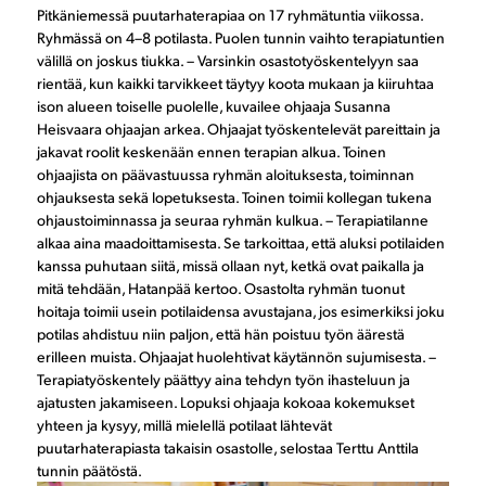
Pitkäniemessä puutarhaterapiaa on 17 ryhmätuntia viikossa.
Ryhmässä on 4–8 potilasta. Puolen tunnin vaihto terapiatuntien
välillä on joskus tiukka. – Varsinkin osastotyöskentelyyn saa
rientää, kun kaikki tarvikkeet täytyy koota mukaan ja kiiruhtaa
ison alueen toiselle puolelle, kuvailee ohjaaja Susanna
Heisvaara ohjaajan arkea. Ohjaajat työskentelevät pareittain ja
jakavat roolit keskenään ennen terapian alkua. Toinen
ohjaajista on päävastuussa ryhmän aloituksesta, toiminnan
ohjauksesta sekä lopetuksesta. Toinen toimii kollegan tukena
ohjaustoiminnassa ja seuraa ryhmän kulkua. – Terapiatilanne
alkaa aina maadoittamisesta. Se tarkoittaa, että aluksi potilaiden
kanssa puhutaan siitä, missä ollaan nyt, ketkä ovat paikalla ja
mitä tehdään, Hatanpää kertoo. Osastolta ryhmän tuonut
hoitaja toimii usein potilaidensa avustajana, jos esimerkiksi joku
potilas ahdistuu niin paljon, että hän poistuu työn äärestä
erilleen muista. Ohjaajat huolehtivat käytännön sujumisesta. –
Terapiatyöskentely päättyy aina tehdyn työn ihasteluun ja
ajatusten jakamiseen. Lopuksi ohjaaja kokoaa kokemukset
yhteen ja kysyy, millä mielellä potilaat lähtevät
puutarhaterapiasta takaisin osastolle, selostaa Terttu Anttila
tunnin päätöstä.