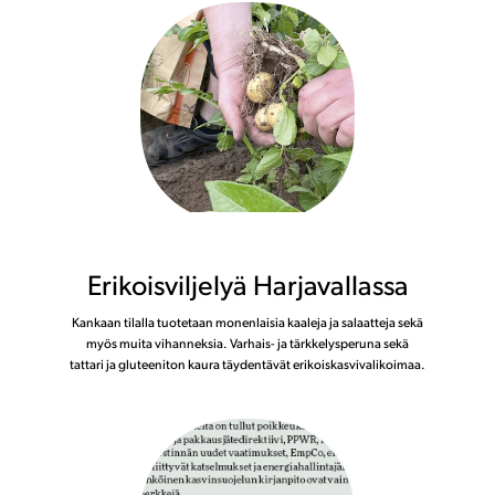
Erikoisviljelyä Harjavallassa
Kankaan tilalla tuotetaan monenlaisia kaaleja ja salaatteja sekä
myös muita vihanneksia. Varhais- ja tärkkelysperuna sekä
tattari ja gluteeniton kaura täydentävät erikoiskasvivalikoimaa.