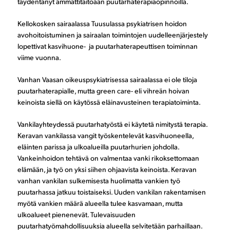
täydentänyt ammattitaitoaan puutarhaterapiaopinnoilla.
Kellokosken sairaalassa Tuusulassa psykiatrisen hoidon
avohoitoistuminen ja sairaalan toimintojen uudelleenjärjestely
lopettivat kasvihuone- ja puutarhaterapeuttisen toiminnan
viime vuonna.
Vanhan Vaasan oikeuspsykiatrisessa sairaalassa ei ole tiloja
puutarhaterapialle, mutta green care- eli vihreän hoivan
keinoista siellä on käytössä eläinavusteinen terapiatoiminta.
Vankilayhteydessä puutarhatyöstä ei käytetä nimitystä terapia.
Keravan vankilassa vangit työskentelevät kasvihuoneella,
eläinten parissa ja ulkoalueilla puutarhurien johdolla.
Vankeinhoidon tehtävä on valmentaa vanki rikoksettomaan
elämään, ja työ on yksi siihen ohjaavista keinoista. Keravan
vanhan vankilan sulkemisesta huolimatta vankien työ
puutarhassa jatkuu toistaiseksi. Uuden vankilan rakentamisen
myötä vankien määrä alueella tulee kasvamaan, mutta
ulkoalueet pienenevät. Tulevaisuuden
puutarhatyömahdollisuuksia alueella selvitetään parhaillaan.