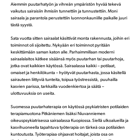
Aiemmin puutarhatyön ja vihreän ympäristön hyvää tekevä
vaikutus sairaisiin ihmisiin tunnettiin ja tunnustettiin. Moni
sairaala ja parantola perustettiin luonnonkauniille paikalle juuri
tästä syystä.
Sata vuotta sitten sairaalat käsittivät monta rakennusta, joihin eri
toiminnot oli sijoitettu. Nykyään eri toiminnot pyritään
keskittämään saman katon alle. Parhaimmillaan moderni
sairaalalaitos kätkee sisäänsä myös puutarhan tai puutarhoja,
jotka ovat kaikkien käytössä. Sairaalassa kaikki – potilaat,
omaiset ja henkilökunta – hyötyvät puutarhasta, jossa käsitellä
sairauteen liittyviä tunteita, toipua työstressistä, puuhailla
kasvien parissa, tarkkailla vuodenkiertoa ja säätä –
ulottuvuuksia on useita.
Suomessa puutarhaterapia on käytössä psykiatristen potilaiden
terapiamuotona Pitkäniemen lisäksi Niuvanniemen
oikeuspsykiatrisessa sairaalassa Kuopiossa. Siellä ulkoalueilla ja
kasvihuoneella tapahtuva työterapia on tärkeä osa potilaiden
kuntoutusta. Työterapiaa ohjaavat hoitajat, joista osa on