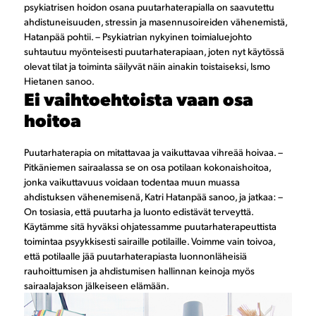
psykiatrisen hoidon osana puutarhaterapialla on saavutettu
ahdistuneisuuden, stressin ja masennusoireiden vähenemistä,
Hatanpää pohtii. – Psykiatrian nykyinen toimialuejohto
suhtautuu myönteisesti puutarhaterapiaan, joten nyt käytössä
olevat tilat ja toiminta säilyvät näin ainakin toistaiseksi, Ismo
Hietanen sanoo.
Ei vaihtoehtoista vaan osa
hoitoa
Puutarhaterapia on mitattavaa ja vaikuttavaa vihreää hoivaa. –
Pitkäniemen sairaalassa se on osa potilaan kokonaishoitoa,
jonka vaikuttavuus voidaan todentaa muun muassa
ahdistuksen vähenemisenä, Katri Hatanpää sanoo, ja jatkaa: –
On tosiasia, että puutarha ja luonto edistävät terveyttä.
Käytämme sitä hyväksi ohjatessamme puutarhaterapeuttista
toimintaa psyykkisesti sairaille potilaille. Voimme vain toivoa,
että potilaalle jää puutarhaterapiasta luonnonläheisiä
rauhoittumisen ja ahdistumisen hallinnan keinoja myös
sairaalajakson jälkeiseen elämään.