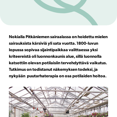
Nokialla Pitkäniemen sairaalassa on hoidettu mielen
sairauksista kärsiviä yli sata vuotta. 1800-luvun
lopussa sopivaa sijaintipaikkaa valittaessa yksi
kriteereistä oli luonnonkaunis alue, sillä luonnolla
katsottiin olevan potilaisiin tervehdyttävä vaikutus.
Tutkimus on todistanut näkemyksen todeksi, ja
nykyään puutarhaterapia on osa potilaiden hoitoa.