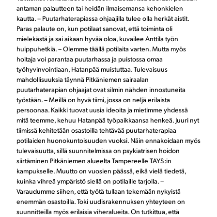
antaman palautteen tai heidän ilmaisemansa kehonkielen
kautta. – Puutarhaterapiassa ohjaajilla tulee olla herkät aistit.
Paras palaute on, kun potilaat sanovat, että toiminta oli
mielekästä ja sai aikaan hyvää oloa, kuvailee Anttila työn
huippuhetkiä. – Olemme täällä potilaita varten. Mutta myös
hoitaja voi parantaa puutarhassa ja puistossa omaa
työhyvinvointiaan, Hatanpää muistuttaa. Tulevaisuus
mahdollisuuksia täynnä Pitkäniemen sairaalan
puutarhaterapian ohjaajat ovat silmin nähden innostuneita
työstään. – Meillä on hyvä tiimi, jossa on neljä erilaista
persoonaa. Kaikki tuovat uusia ideoita ja mietimme yhdessä
mitä teemme, kehuu Hatanpää työpaikkaansa henkeä. Juuri nyt
tiimissä kehitetään osastoilla tehtävää puutarhaterapiaa
potilaiden huonokuntoisuuden vuoksi. Näin ennakoidaan myös
tulevaisuutta, sillä suunnitelmissa on psykiatrisen hoidon
siirtäminen Pitkäniemen alueelta Tampereelle TAYS:in
kampukselle. Muutto on vuosien päässä, eikä vielä tiedetä,
kuinka vihreä ympäristö siellä on potilaille tarjolla. –
Varaudumme siihen, että työtä tullaan tekemään nykyistä
enemmän osastoilla. Toki uudisrakennuksen yhteyteen on
suunnitteilla myös erilaisia viheralueita. On tutkittua, että