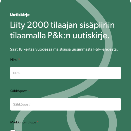
Uutiskirje
Liity 2000 tilaajan sisäpiiriin
tilaamalla P&k:n uutiskirje.
Saat 18 kertaa vuodessa maistiaisia uusimmasta P&k-lehdestä.
N
Nimi
*
i
m
i
M
a
r
Sähköposti
*
k
k
i
n
o
i
Markkinointilupa
*
n