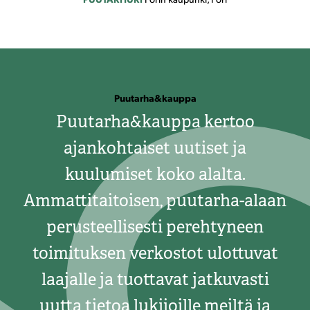
Puutarha&kauppa
Puutarha&kauppa kertoo
ajankohtaiset uutiset ja
kuulumiset koko alalta.
Ammattitaitoisen, puutarha-alaan
perusteellisesti perehtyneen
toimituksen verkostot ulottuvat
laajalle ja tuottavat jatkuvasti
uutta tietoa lukijoille meiltä ja