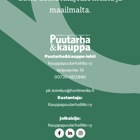
maailmalta.
Puutarha&kauppa-lehti
Kauppapuutarhaliitto ry
Veljestentie 16
00730 HELSINKI
pk.toimitus@hortimedia.fi
Kustantaja:
Kauppapuutarhaliitto ry
Julkaisija:
Kauppapuutarhaliitto ry