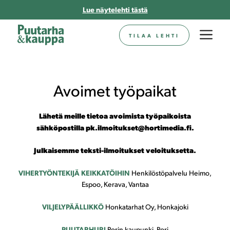
Siirry
Lue näytelehti tästä
sisältöön
Va
TILAA LEHTI
Avoimet työpaikat
Lähetä meille tietoa avoimista työpaikoista
sähköpostilla pk.ilmoitukset@hortimedia.fi.
Julkaisemme teksti-ilmoitukset veloituksetta.
VIHERTYÖNTEKIJÄ KEIKKATÖIHIN
Henkilöstöpalvelu Heimo,
Espoo, Kerava, Vantaa
VILJELYPÄÄLLIKKÖ
Honkatarhat Oy, Honkajoki
PUUTARHURI
Porin kaupunki, Pori