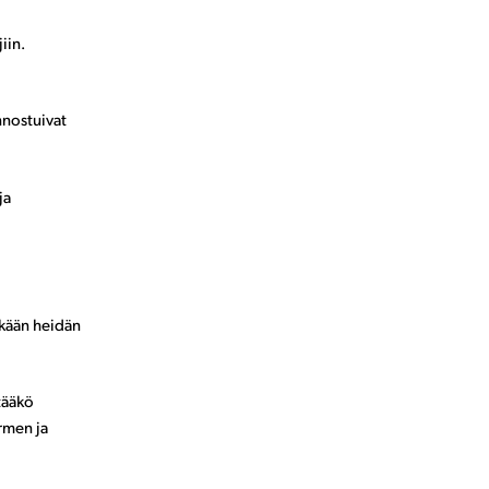
iin.
nnostuivat
ja
skään heidän
tääkö
urmen ja