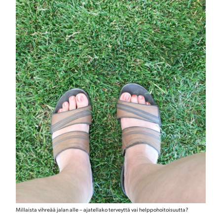
Millaista vihreää jalan alle – ajatellako terveyttä vai helppohoitoisuutta?