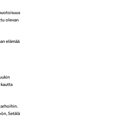
muotoisuus
ttu olevan
taan elämää
muukin
 kautta
tarhoihin.
öön, Setälä