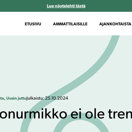
Lue näytelehti tästä
ETUSIVU
AMMATTILAISILLE
AJANKOHTAISTA
,
Julkaistu:
25.10.2024
sta
Uusin juttu
onurmikko ei ole tre