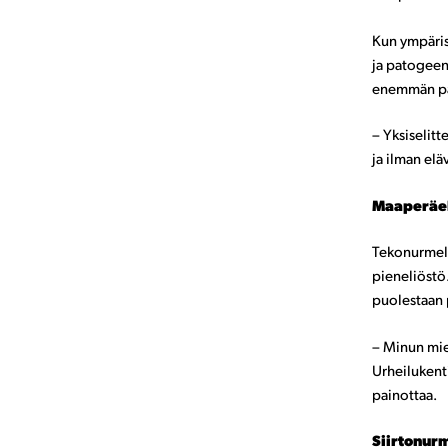
Kun ympäri
ja patogeen
enemmän pat
– Yksiselitt
ja ilman elä
Maaperäel
Tekonurmell
pieneliöstö.
puolestaan 
– Minun miel
Urheilukenti
painottaa.
Siirtonur