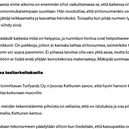
nsa viime aikoina on enemmän ollut vaikuttamassa se, että kaikessa ol
nnonmukaisempaan suuntaan. Hän muistuttaa, että siirtonurmenkin voi
jättää leikkaamatta ja kasvattaa heinikoksi. Toisaalta kun pitää nurmen l
 viihdy siinä.
ykkäävät kaikesta mikä on helppoa, ja nurmikon hoitoa ovat helpottanee
ikkurit. On paikkoja, johon ei kannata laittaa siirtonurmea, esimerkiksi
rmi voi sopia paremmin. Ei pihassa tarvitse olla vain yhtä asiaa, mutta to
stöön ei lisätä enää yhtään keinotekoisia materiaaleja, Mäkipää summaa
a tositarkoituksella
toimittavan Turf­yards Oy:n Joonas Kettunen sanoo, että hyvin harvoin 
ittaa kokonaan muoville.
 meidän tekemistämme pihoista on sellaisia, että on istutuksia ja osa pi
ella, Kettunen kertoo.
kaan tekonurmeen päädytään silloin kun tiedetään, että kasvupaikka o