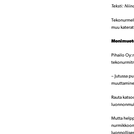
Teksti: Nii
Tekonurmelle
muu katerat
Monimuoto
Pihailo Oy:
tekonurmitr
– Jutussa pu
muuttamine
Rauta katsoo
luonnonmuk
Mutta helppo
nurmikkoon t
luonnollise