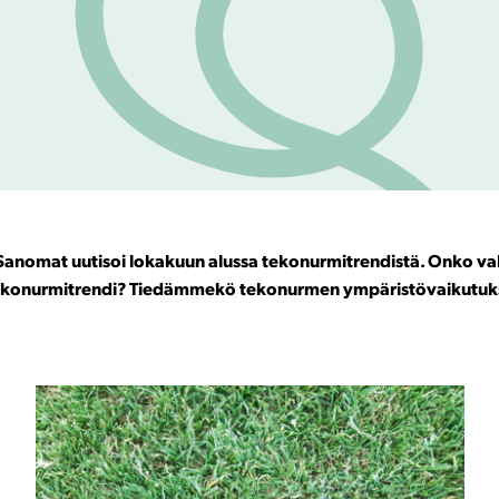
Sanomat uutisoi lokakuun alussa tekonurmitrendistä. Onko val
tekonurmitrendi? Tiedämmekö tekonurmen ympäristövaikutuksi