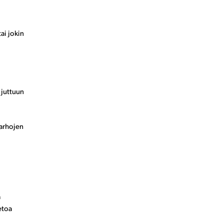
ai jokin
 juttuun
tarhojen
a
etoa