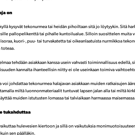
oja on
kyllä kysyvät tekonurmea tai heidän pihoiltaan sitä jo löytyykin. Sitä har
sille pallopelikenttä tai pihalle kuntoilualue. Silloin suosittelen muita 
isoraa, kuori-, puu- tai turvakatetta tai oikeanlaatuista nurmikkoa tek
a toteaa.
lmaa tehdään asiak­kaan kanssa usein vahvasti toiminnallisuus edellä, si
uuden kannalta ihanteellisin niitty ei ole useinkaan toimiva vaihtoeht
ja voi johdattaa tekonurmea halajavan asiakkaan muiden ratkaisujen äär
tamalla miltä luonnonmateriaalit tuntuvat lapsen jalan alla tai miltä kir
äyttää muiden istutusten lomassa tai talviaikaan harmaassa maisemassa
e tukahduttaa
aikuttaa hulevesien kiertoon ja sillä on vaikutuksia monimuotoisuuteen
kuin sen päälläkin.