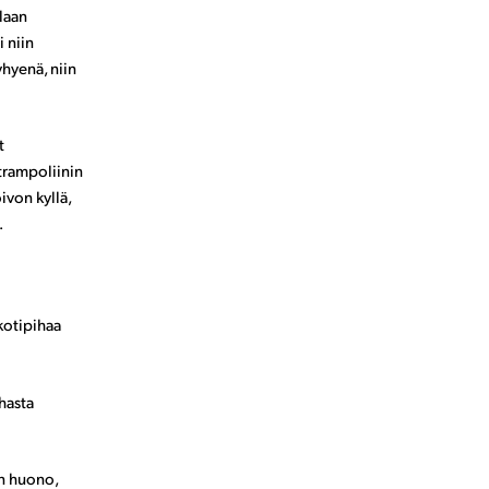
laan
 niin
yhyenä, niin
t
 trampoliinin
ivon kyllä,
.
kotipihaa
hasta
n huono,