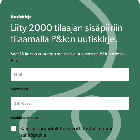
Uutiskirje
Liity 2000 tilaajan sisäpiiriin
tilaamalla P&k:n uutiskirje.
Saat 18 kertaa vuodessa maistiaisia uusimmasta P&k-lehdestä.
Nimi
*
Sähköposti
*
S
Markkinointilupa
*
ä
Kauppapuutarhaliitto ry voi lähettää minulle
h
sähköpostia.
k