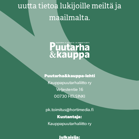
uutta tietoa lukijoille meiltä ja
maailmalta.
Puutarha&kauppa-lehti
Kauppapuutarhaliitto ry
Veljestentie 16
00730 HELSINKI
pk.toimitus@hortimedia.fi
Kustantaja:
Kauppapuutarhaliitto ry
Julkaisija: