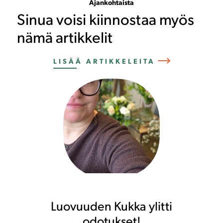
Ajankohtaista
i
Sinua voisi kiinnostaa myös
nämä artikkelit
LISÄÄ ARTIKKELEITA
Luovuuden Kukka ylitti
odotukset!