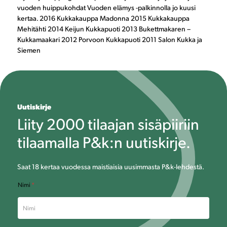
vuoden huippukohdat Vuoden elämys -palkinnolla jo kuusi
kertaa. 2016 Kukkakauppa Madonna 2015 Kukkakauppa
Mehitähti 2014 Keijun Kukkapuoti 2013 Bukettmakaren –
Kukkamaakari 2012 Porvoon Kukkapuoti 2011 Salon Kukka ja
Siemen
Uutiskirje
Liity 2000 tilaajan sisäpiiriin
tilaamalla P&k:n uutiskirje.
Saat 18 kertaa vuodessa maistiaisia uusimmasta P&k-lehdestä.
M
Nimi
*
a
r
k
k
i