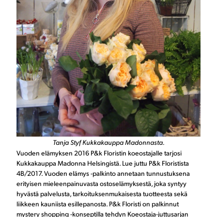
Tanja Styf Kukkakauppa Madonnasta.
Vuoden elämyksen 2016 P&k Floristin koeostajalle tarjosi
Kukkakauppa Madonna Helsingistä. Lue juttu P&k Floristista
4B/2017. Vuoden elämys -palkinto annetaan tunnustuksena
erityisen mieleenpainuvasta ostoselämyksestä, joka syntyy
hyvästä palvelusta, tarkoituksenmukaisesta tuotteesta sekä
liikkeen kauniista esillepanosta. P&k Floristi on palkinnut
mystery shopping -konseptilla tehdyn Koeostaja-juttusarjan