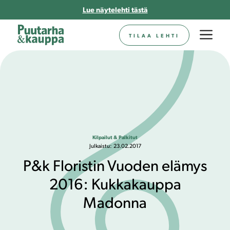
Siirry
Lue näytelehti tästä
sisältöön
Va
TILAA LEHTI
Kilpailut & Palkitut
Julkaistu:
23.02.2017
P&k Floristin Vuoden elämys
2016: Kukkakauppa
Madonna