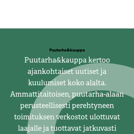
Puutarha&kauppa
Puutarha&kauppa kertoo
ajankohtaiset uutiset ja
kuulumiset koko alalta.
Ammattitaitoisen, puutarha-alaan
perusteellisesti perehtyneen
toimituksen verkostot ulottuvat
laajalle ja tuottavat jatkuvasti